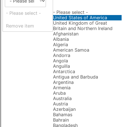
- Please select -
- Please select -
United States of America
United Kingdom of Great
Remove item
Britain and Northern Ireland
Afghanistan
Albania
Algeria
American Samoa
Andorra
Angola
Anguilla
Antarctica
Antigua and Barbuda
Argentina
Armenia
Aruba
Australia
Austria
Azerbaijan
Bahamas
Bahrain
Bangladesh