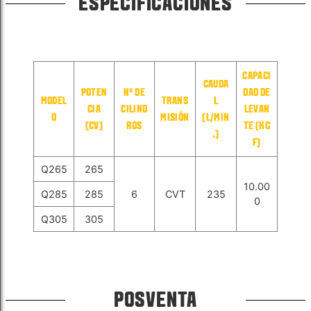
ESPECIFICACIONES
CAPACI
CAUDA
POTEN
N° DE
DAD DE
MODEL
TRANS
L
CIA
CILIND
LEVAN
O
MISIÓN
(L/MIN
(CV)
ROS
TE (KG
.)
F)
Q265
265
10.00
Q285
285
6
CVT
235
0
Q305
305
POSVENTA