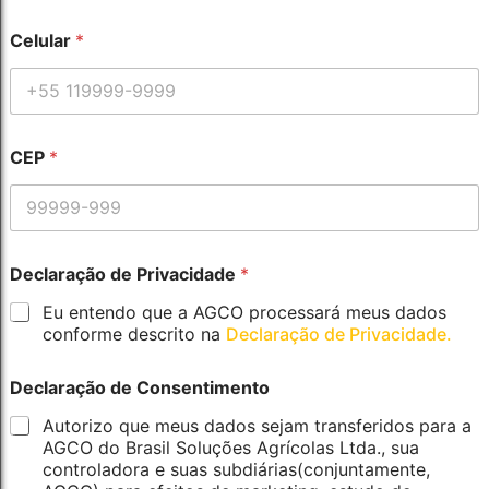
C
e
Celular
*
l
u
l
a
r
CEP
*
Declaração de Privacidade
*
Eu entendo que a AGCO processará meus dados
conforme descrito na
Declaração de Privacidade.
Declaração de Consentimento
Autorizo que meus dados sejam transferidos para a
AGCO do Brasil Soluções Agrícolas Ltda., sua
controladora e suas subdiárias(conjuntamente,